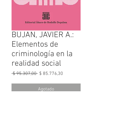
BUJAN, JAVIER A.:
Elementos de
criminología en la
realidad social
Precio
Precio
 $ 95.307,00 
$ 85.776,30
de
oferta
Agotado
Disponible en ebook
en:
https://editorialabaco.publica.la/l
ibrary/publication/elementos-de-
criminologia-en-la-realidad-social