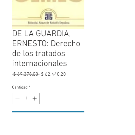
DE LA GUARDIA,
ERNESTO: Derecho
de los tratados
internacionales
Precio
Precio
 $ 69.378,00 
$ 62.440,20
de
oferta
Cantidad
*
Agregar al carrito
VER ÍNDICE