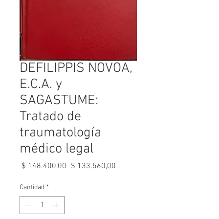
DEFILIPPIS NOVOA,
E.C.A. y
SAGASTUME:
Tratado de
traumatología
médico legal
Precio
Precio
 $ 148.400,00 
$ 133.560,00
de
oferta
Cantidad
*