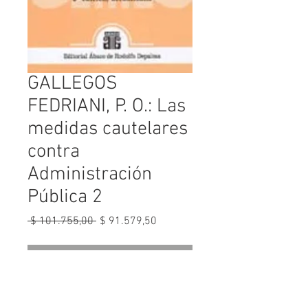
GALLEGOS
FEDRIANI, P. O.: Las
medidas cautelares
contra
Administración
Pública 2
Precio
Precio
 $ 101.755,00 
$ 91.579,50
de
oferta
Agotado
GALLEGOS FEDRIANI, P. O.: