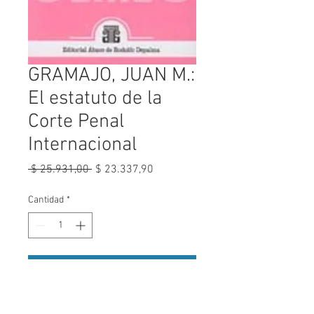
GRAMAJO, JUAN M.:
El estatuto de la
Corte Penal
Internacional
Precio
Precio
 $ 25.931,00 
$ 23.337,90
de
oferta
Cantidad
*
Agregar al carrito
El derecho penal internacional como