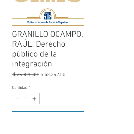
GRANILLO OCAMPO,
RAÚL: Derecho
público de la
integración
Precio
Precio
 $ 64.825,00 
$ 58.342,50
de
oferta
Cantidad
*
Agregar al carrito
VER ÍNDICE