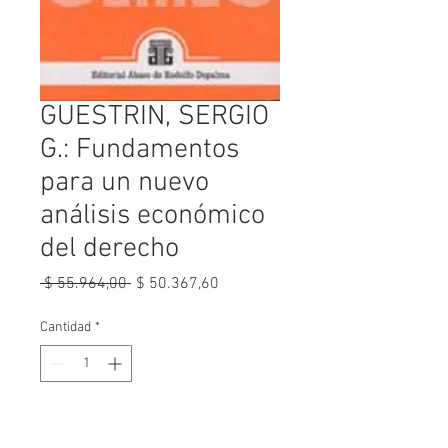
GUESTRIN, SERGIO
G.: Fundamentos
para un nuevo
análisis económico
del derecho
Precio
Precio
 $ 55.964,00 
$ 50.367,60
de
oferta
Cantidad
*
Agregar al carrito