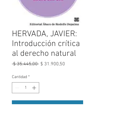
HERVADA, JAVIER:
Introducción crítica
al derecho natural
Precio
Precio
 $ 35.445,00 
$ 31.900,50
de
oferta
Cantidad
*
Agregar al carrito
VER ÍNDICE