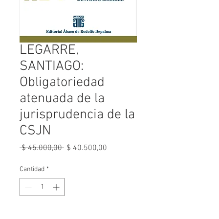
LEGARRE,
SANTIAGO:
Obligatoriedad
atenuada de la
jurisprudencia de la
CSJN
Precio
Precio
 $ 45.000,00 
$ 40.500,00
de
oferta
Cantidad
*
Agregar al carrito