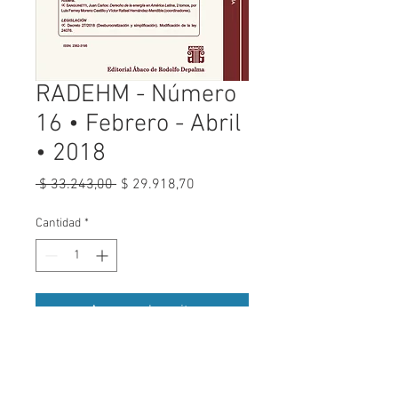
RADEHM - Número
16 • Febrero - Abril
• 2018
Precio
Precio
 $ 33.243,00 
$ 29.918,70
de
oferta
Cantidad
*
Agregar al carrito
VER ÍNDICE