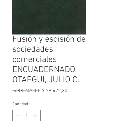
Fusión y escisión de
sociedades
comerciales
ENCUADERNADO.
OTAEGUI, JULIO C.
Precio
Precio
 $ 88.247,00 
$ 79.422,30
de
oferta
Cantidad
*
Agregar al carrito