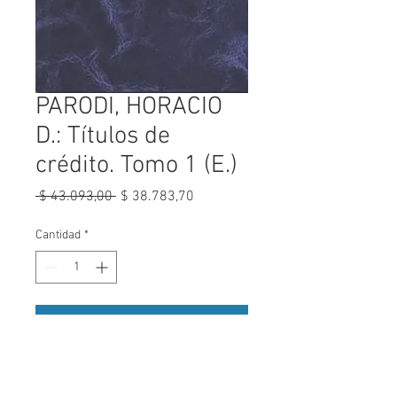
PARODI, HORACIO
D.: Títulos de
crédito. Tomo 1 (E.)
Precio
Precio
 $ 43.093,00 
$ 38.783,70
de
oferta
Cantidad
*
Agregar al carrito
Teoría general y aplicaciones. 5
tomos (*).